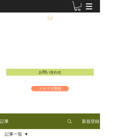
農士塾
​食と祈りの大切さを伝えるイベントを開催し
ています。
Email：
info@inspire-intl.jp
お問い合わせ
メルマガ登録
新規登録
記事
記事一覧