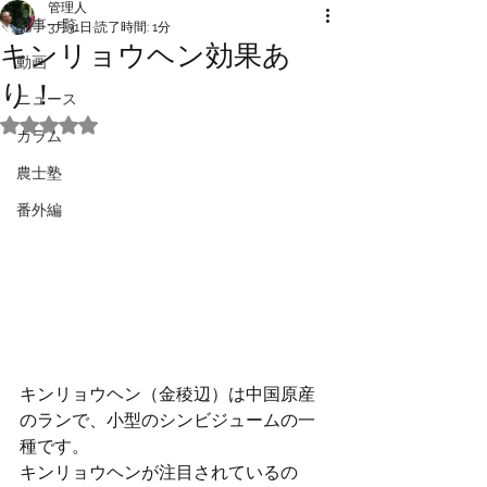
管理人
記事一覧
3月31日
読了時間: 1分
キンリョウヘン効果あ
動画
り！
ニュース
5つ星のうちNaNと評価されています。
カラム
農士塾
番外編
キンリョウヘン（金稜辺）は中国原産
のランで、小型のシンビジュームの一
種です。
キンリョウヘンが注目されているの