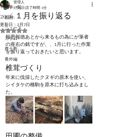
管理人
記事一覧
2月5日
読了時間: 1分
2026.１月を振り返る
動画
更新日：
2月7日
ニュース
5つ星のうちNaNと評価されています。
報恩報徳あとから来るもの為にが筆者
カラム
の座右の銘ですが、、1月に行った作業
農士塾
を振り返っておきたいと思います。
番外編
椎茸づくり
年末に伐採したクヌギの原木を使い、
シイタケの種駒を原木に打ち込みまし
た。
田圃の整備