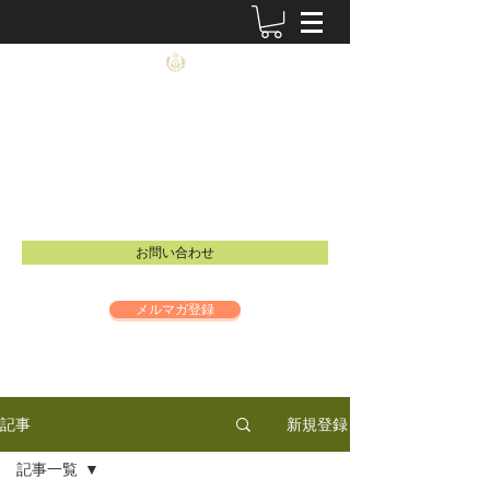
農士塾
​食と祈りの大切さを伝えるイベントを開催し
ています。
Email：
info@inspire-intl.jp
お問い合わせ
メルマガ登録
新規登録
記事
記事一覧