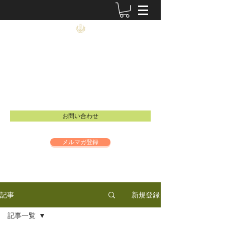
農士塾
​食と祈りの大切さを伝えるイベントを開催し
ています。
Email：
info@inspire-intl.jp
お問い合わせ
メルマガ登録
新規登録
記事
記事一覧