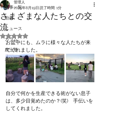
管理人
記事一覧
2025年8月19日
読了時間: 1分
さまざまな人たちとの交
動画
流
ニュース
5つ星のうちNaNと評価されています。
カラム
お盆中にも、ムラに様々な人たちが来
てくれました。
農士塾
番外編
自分で何かを生産できる術がない息子
は、多少目覚めたのか？(笑)　手伝いを
してくれました。