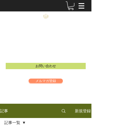
農士塾
​食と祈りの大切さを伝えるイベントを開催し
ています。
Email：
info@inspire-intl.jp
お問い合わせ
メルマガ登録
新規登録
記事
記事一覧