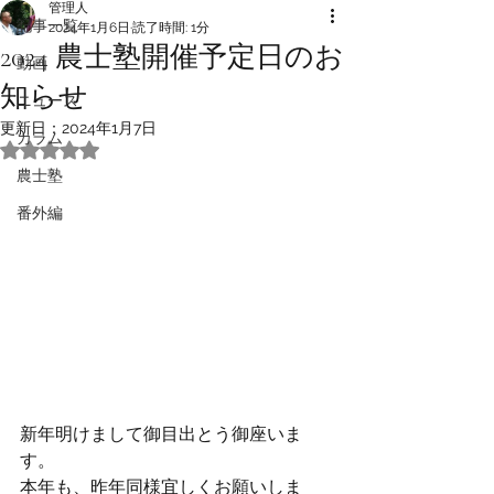
管理人
記事一覧
2024年1月6日
読了時間: 1分
2024 農士塾開催予定日のお
動画
知らせ
ニュース
更新日：
2024年1月7日
カラム
5つ星のうちNaNと評価されています。
農士塾
番外編
新年明けまして御目出とう御座いま
す。
本年も、昨年同様宜しくお願いしま