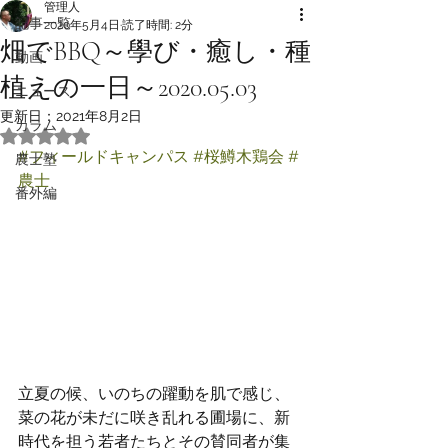
管理人
記事一覧
2020年5月4日
読了時間: 2分
畑でBBQ～學び・癒し・種
動画
植えの一日～2020.05.03
ニュース
更新日：
2021年8月2日
カラム
5つ星のうちNaNと評価されています。
#フィールドキャンパス
#桜鱒木鶏会
#
農士塾
農士
番外編
立夏の候、いのちの躍動を肌で感じ、
菜の花が未だに咲き乱れる圃場に、新
時代を担う若者たちとその賛同者が集