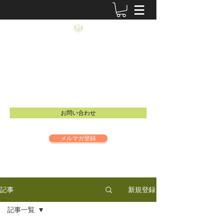
農士塾
​食と祈りの大切さを伝えるイベントを開催し
ています。
Email：
info@inspire-intl.jp
お問い合わせ
メルマガ登録
新規登録
記事
記事一覧