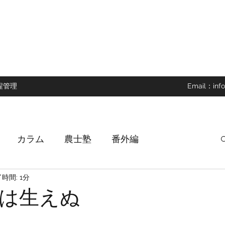
ントを開催しています。
程管理
Email：
info
カラム
農士塾
番外編
時間: 1分
は生えぬ