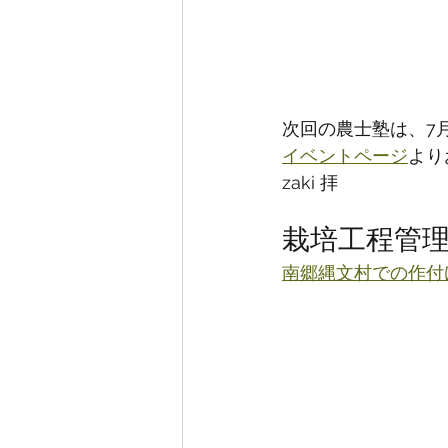
次回の農士塾は、7
イベントページ
より
zaki 拝
栽培工程管
南郷縄文村での作付