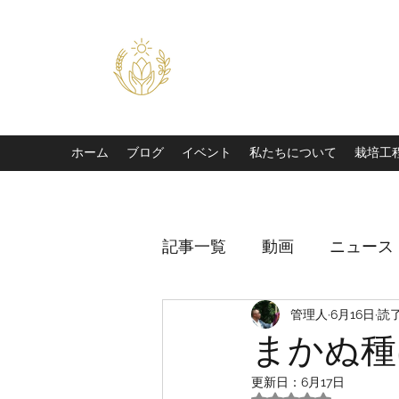
農士塾
​食と祈りの大切さを伝えるイベ
ホーム
ブログ
イベント
私たちについて
栽培工
記事一覧
動画
ニュース
管理人
6月16日
読了
まかぬ種
更新日：
6月17日