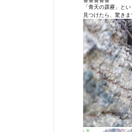
5つ星のうちNaN
「青天の霹靂」とい
見つけたら、驚きます