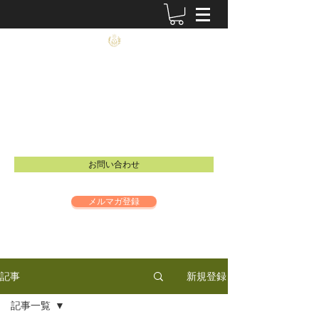
農士塾
​食と祈りの大切さを伝えるイベントを開催し
ています。
Email：
info@inspire-intl.jp
お問い合わせ
メルマガ登録
新規登録
記事
記事一覧