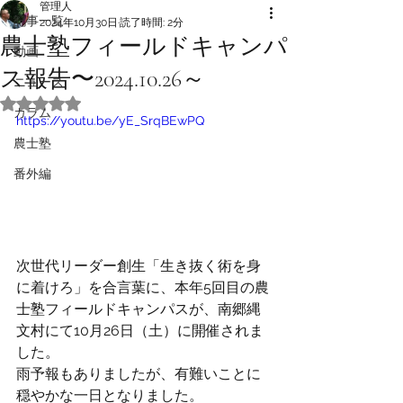
管理人
記事一覧
2024年10月30日
読了時間: 2分
農士塾フィールドキャンパ
動画
ス報告〜2024.10.26～
ニュース
5つ星のうちNaNと評価されています。
カラム
https://youtu.be/yE_SrqBEwPQ
農士塾
番外編
次世代リーダー創生「生き抜く術を身
に着けろ」を合言葉に、本年5回目の農
士塾フィールドキャンパスが、南郷縄
文村にて10月26日（土）に開催されま
した。
雨予報もありましたが、有難いことに
穏やかな一日となりました。