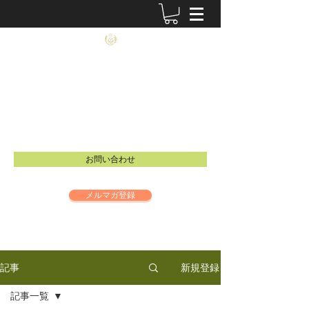
農士塾
​食と祈りの大切さを伝えるイベントを開催し
ています。
Email：
info@inspire-intl.jp
お問い合わせ
メルマガ登録
新規登録
記事
記事一覧