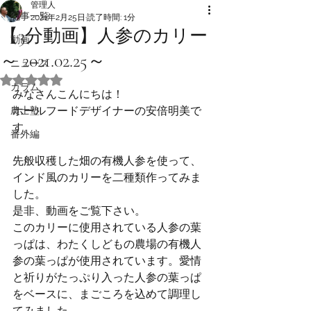
管理人
記事一覧
2021年2月25日
読了時間: 1分
【3分動画】人参のカリー
動画
～ 2021.02.25～
ニュース
5つ星のうちNaNと評価されています。
カラム
みなさんこんにちは！
ホールフードデザイナーの安倍明美で
農士塾
す。 
番外編
先般収穫した畑の有機人参を使って、
インド風のカリーを二種類作ってみま
した。
是非、動画をご覧下さい。
このカリーに使用されている人参の葉
っぱは、わたくしどもの農場の有機人
参の葉っぱが使用されています。愛情
と祈りがたっぷり入った人参の葉っぱ
をベースに、まごころを込めて調理し
てみました。