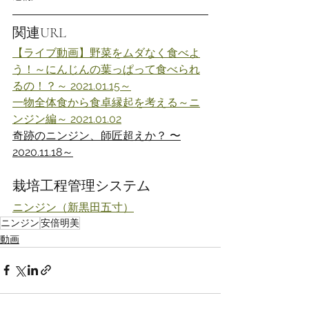
関連URL
【ライブ動画】野菜をムダなく食べよ
う！～にんじんの葉っぱって食べられ
るの！？～ 2021.01.15～
一物全体食から食卓縁起を考える～ニ
ンジン編～ 2021.01.02
奇跡のニンジン、師匠超えか？ 〜
2020.11.18～
栽培工程管理システム
ニンジン（新黒田五寸）
ニンジン
安倍明美
動画