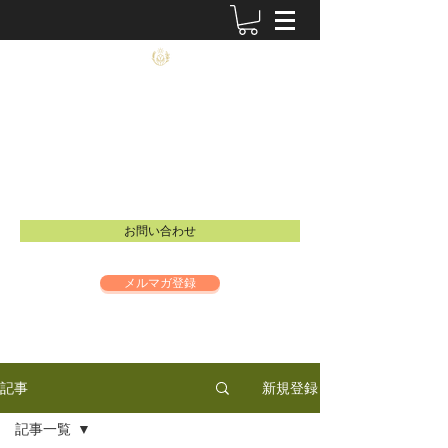
農士塾
​食と祈りの大切さを伝えるイベントを開催し
ています。
Email：
info@inspire-intl.jp
お問い合わせ
メルマガ登録
新規登録
記事
記事一覧