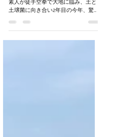
2020.09.29～
#レンタル農園 #サツマイモ ずぶの
素人が徒手空拳で大地に臨み、土と
土壌菌に向き合い2年目の今年、驚く
べき収穫物を手にすることが出来ま
した。 兎に角、掘り上げたこのサツ
マイモ（紅はるか）の大きさを見て
下さい。 偶然とは思えないこの快挙
の裏には、皆さんの祈り・念（お
も）いに、...