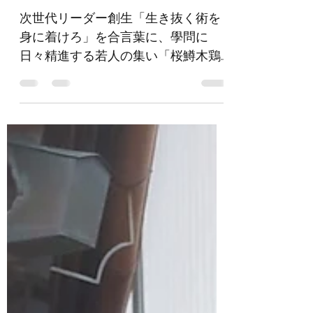
報告〜2021.05.08～
次世代リーダー創生「生き抜く術を
身に着けろ」を合言葉に、學問に
日々精進する若人の集い「桜鱒木鶏
会」のメンバー主催の、農士塾フィ
ールドキャンパスが、ながら倶楽部
農場「スカイビレッジ」にて開催さ
れました。 今回は、天候にも恵ま
れ、大地に直接触れ、作物を収穫し
ながら体で学びんでい...