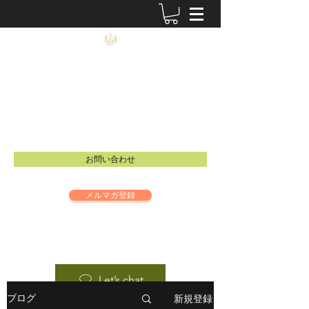
農士塾
​食と祈りの大切さを伝えるイベントを開催し
ています。
Email：
info@inspire-intl.jp
お問い合わせ
メルマガ登録
Let’s chat
新規登録
ブログ