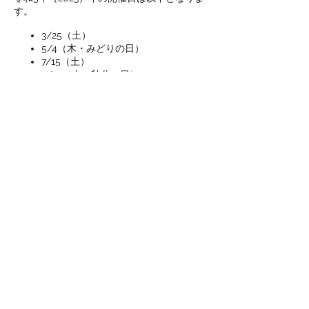
す。
3/25（土）
5/4（木・みどりの日）
7/15（土）
9/23（土・秋分の日）
10/21（土）
このイベントをシェア
​農士塾
メルマガ配信登録