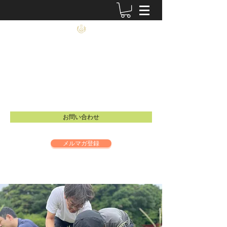
農士塾
​食と祈りの大切さを伝えるイベントを開催し
ています。
Email：
info@inspire-intl.jp
お問い合わせ
メルマガ登録