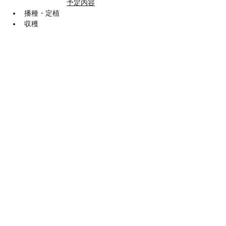
予定内容
播種・定植
収穫
続きを読む >>
このイベントをシェア
​農士塾
メルマガ配信登録