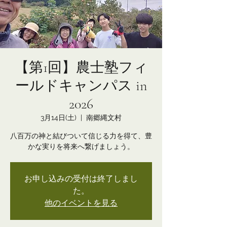
【第1回】農士塾フィ
ールドキャンパス in
2026
3月14日(土)
  |  
南郷縄文村
八百万の神と結びついて信じる力を得て、豊
かな実りを将来へ繋げましょう。
お申し込みの受付は終了しまし
た。
他のイベントを見る