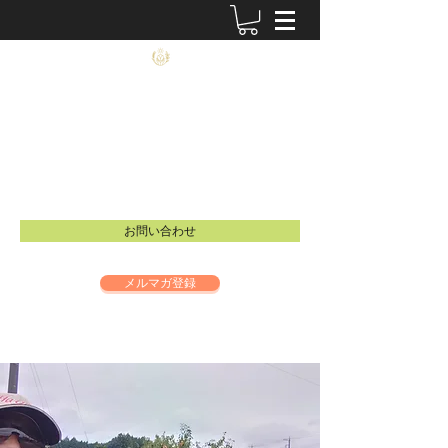
農士塾
​食と祈りの大切さを伝えるイベントを開催し
ています。
Email：
info@inspire-intl.jp
お問い合わせ
メルマガ登録