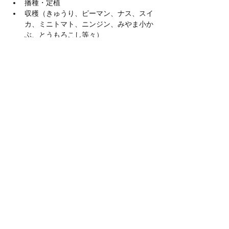
播種・定植
収穫（きゅうり、ピーマン、ナス、スイ
カ、ミニトマト、ニンジン、みやま小か
ぶ、とうもろこし等々）
続きを読む >>
このイベントをシェア
​農士塾
メルマガ配信登録