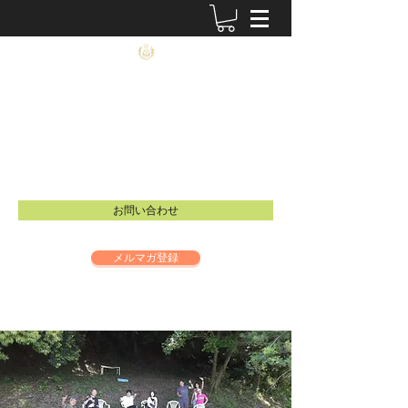
農士塾
​食と祈りの大切さを伝えるイベントを開催し
ています。
Email：
info@inspire-intl.jp
お問い合わせ
メルマガ登録