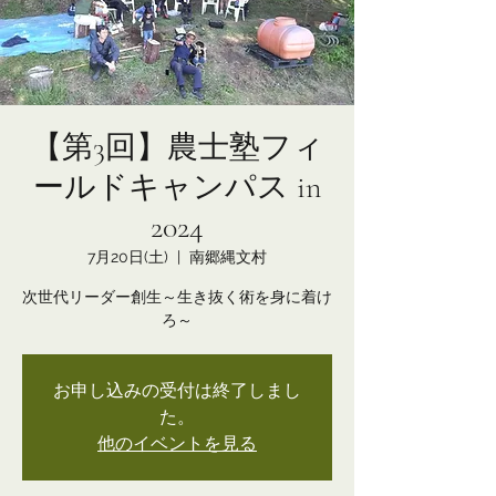
【第3回】農士塾フィ
ールドキャンパス in
2024
7月20日(土)
  |  
南郷縄文村
次世代リーダー創生～生き抜く術を身に着け
ろ～
お申し込みの受付は終了しまし
た。
他のイベントを見る