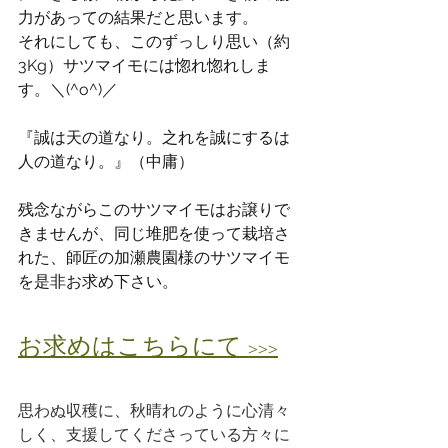
力があっての結果だと思います。
それにしても、このずっしり思い（約
3Kg）サツマイモには惚れ惚れしま
す。＼(^o^)／
『誠は天の道なり。之れを誠にするは
人の道なり。』（中庸）
残念ながらこのサツマイモはお譲りで
きませんが、同じ堆肥を使って栽培さ
れた、師匠の加瀬農園様のサツマイモ
を是非お求め下さい。
お求めはこちらにて >>>
思わぬ収穫に、秋晴れのように心清々
しく、支援してくださっている方々に