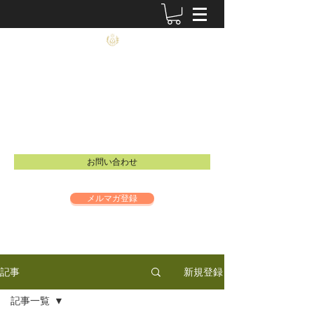
農士塾
​食と祈りの大切さを伝えるイベントを開催し
ています。
Email：
info@inspire-intl.jp
お問い合わせ
メルマガ登録
新規登録
記事
記事一覧