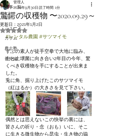
管理人
記事一覧
2020年9月30日
読了時間: 1分
驚愕の収穫物 〜2020.09.29～
動画
更新日：
2021年1月2日
ニュース
5つ星のうちNaNと評価されています。
#レンタル農園
#サツマイモ
カラム
農士塾
ずぶの素人が徒手空拳で大地に臨み、
土と土壌菌に向き合い2年目の今年、驚
番外編
くべき収穫物を手にすることが出来ま
した。
兎に角、掘り上げたこのサツマイモ
（紅はるか）の大きさを見て下さい。
偶然とは思えないこの快挙の裏には、
皆さんの祈り・念（おも）いに、そこ
に生きる微生物から昆虫・生き物の協