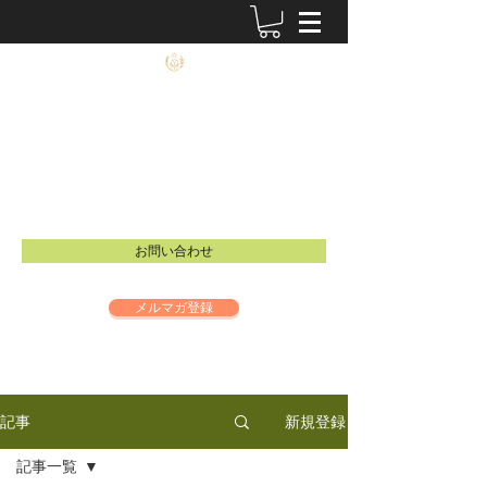
農士塾
​食と祈りの大切さを伝えるイベントを開催し
ています。
Email：
info@inspire-intl.jp
お問い合わせ
メルマガ登録
新規登録
記事
記事一覧