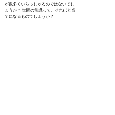
が数多くいらっしゃるのではないでし
ょうか？ 世間の常識って、それほど当
てになるものでしょうか？
『哲学的な人生態度とは、常識で考え
るのではなく、常識を考えること。』
（吉村思風）
耳学も大事ですが、実践し体に刻み込
む体験からより広く・深く学ぶ事がで
き、又新たな発見に至ることは、先人
の言葉を待つまでもありません。