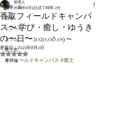
管理人
記事一覧
2020年8月9日
読了時間: 2分
香取フィールドキャンパ
動画
ス〜 学び・癒し・ゆうき
ニュース
の一日〜2020.08.09～
カラム
更新日：
2021年8月2日
農士塾
5つ星のうちNaNと評価されています。
#フィールドキャンパス
#農士
番外編