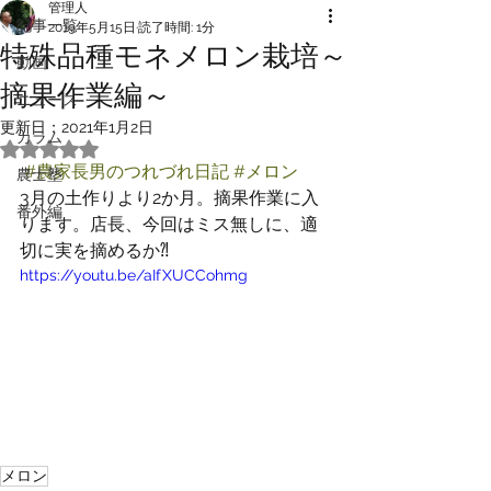
管理人
記事一覧
2019年5月15日
読了時間: 1分
特殊品種モネメロン栽培～
動画
摘果作業編～
ニュース
更新日：
2021年1月2日
カラム
5つ星のうちNaNと評価されています。
#農家長男のつれづれ日記
#メロン
農士塾
3月の土作りより2か月。摘果作業に入
番外編
ります。店長、今回はミス無しに、適
切に実を摘めるか⁈
https://youtu.be/aIfXUCCohmg
メロン