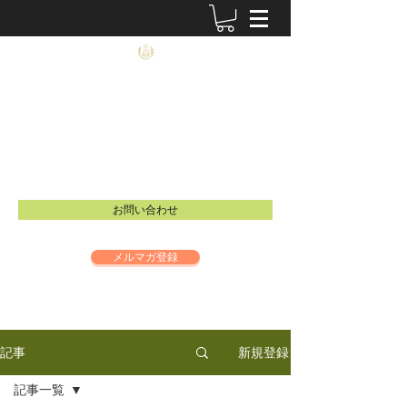
農士塾
​食と祈りの大切さを伝えるイベントを開催し
ています。
Email：
info@inspire-intl.jp
お問い合わせ
メルマガ登録
新規登録
記事
記事一覧