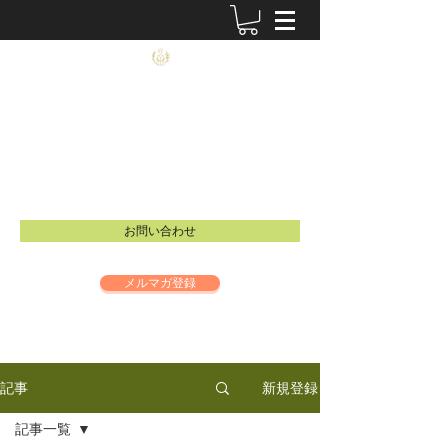
農士塾
​食と祈りの大切さを伝えるイベントを開催し
ています。
Email：
info@inspire-intl.jp
お問い合わせ
メルマガ登録
新規登録
記事
記事一覧