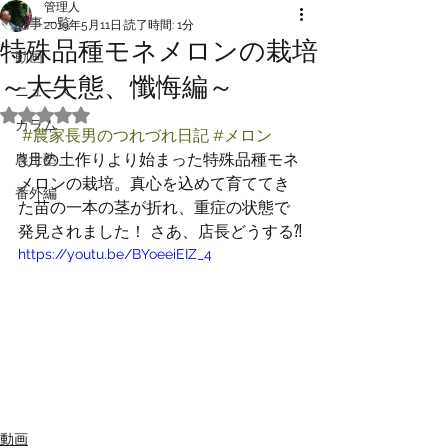
管理人
記事一覧
2019年5月11日
読了時間: 1分
特殊品種モネメロンの栽培
動画
～大失態、懺悔編～
ニュース
5つ星のうちNaNと評価されています。
カラム
#農家長男のつれづれ日記
#メロン
3月の土作りより始まった特殊品種モネ
農士塾
メロンの栽培。真心を込めて育ててき
番外編
た苗の一本の茎が折れ、重症の状態で
発見されました！ さあ、店長どうする⁈
https://youtu.be/BYoeeiEIZ_4
動画