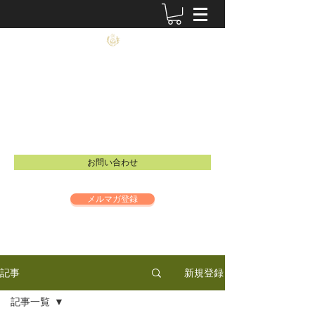
農士塾
​食と祈りの大切さを伝えるイベントを開催し
ています。
Email：
info@inspire-intl.jp
お問い合わせ
メルマガ登録
新規登録
記事
記事一覧