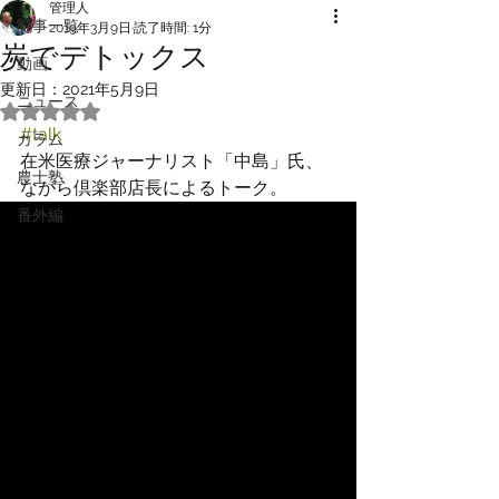
管理人
記事一覧
2019年3月9日
読了時間: 1分
炭でデトックス
動画
更新日：
2021年5月9日
ニュース
5つ星のうちNaNと評価されています。
#talk
カラム
在米医療ジャーナリスト「中島」氏、
農士塾
ながら倶楽部店長によるトーク。
番外編