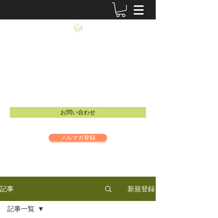
農士塾
​食と祈りの大切さを伝えるイベントを開催し
ています。
Email：
info@inspire-intl.jp
お問い合わせ
メルマガ登録
新規登録
記事
記事一覧