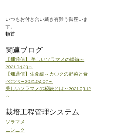
いつもお付き合い戴き有難う御座いま
す。
頓首
関連ブログ
【畑通信】 美しいソラマメの続編～
2021.04.23～
【畑通信】生食編～カ〇クの野菜と食
べ比べ～2021.04.09～
美しいソラマメの秘訣とは～2021.03.12
～
栽培工程管理システム
ソラマメ
ニンニク