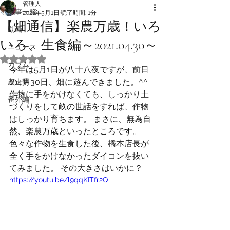
管理人
記事一覧
2021年5月1日
読了時間: 1分
【畑通信】楽農万歳！いろ
動画
いろ、生食編～2021.04.30～
ニュース
5つ星のうちNaNと評価されています。
カラム
今年は5月1日が八十八夜ですが、前日
の4月30日、畑に遊んできました。^^
農士塾
作物に手をかけなくても、しっかり土
番外編
づくりをして畝の世話をすれば、作物
はしっかり育ちます。 まさに、無為自
然、楽農万歳といったところです。 
色々な作物を生食した後、橋本店長が
全く手をかけなかったダイコンを抜い
てみました。 その大きさはいかに？
https://youtu.be/l9qqKITfr2Q